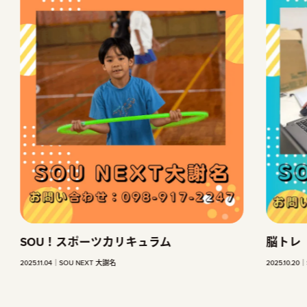
OU！スポーツカリキュラム
脳トレ
11.04
SOU NEXT 大謝名
2025.10.20
SOU NEXT