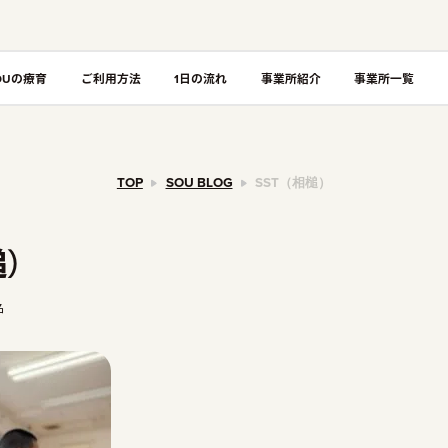
OUの療育
ご利用方法
1日の流れ
事業所紹介
事業所一覧
TOP
SOU BLOG
SST（相槌）
槌）
名