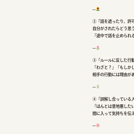
—
②「話を遮ったり、許
自分がされたらどう思
「途中で話を止められ
—
③「ルールに反した行
「わざと？」「もしか
相手の行動には理由が
—
④「誤解し合っている
「ほんとは意地悪した
間に入って気持ちを伝
—