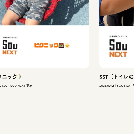
SST【トイレの使い方
】
パルク
2025.09.12
SOU NEXT 高原
2025.10.16
S