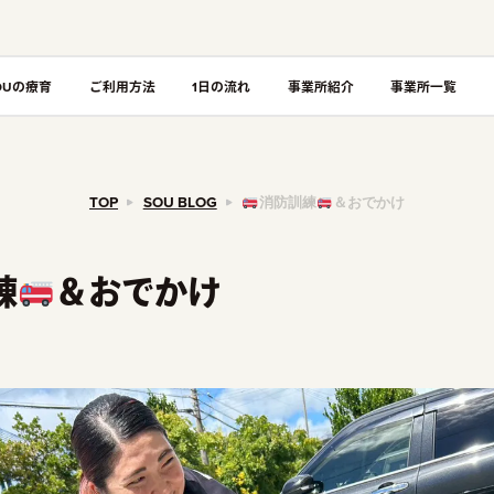
OUの療育
ご利用方法
1日の流れ
事業所紹介
事業所一覧
TOP
SOU BLOG
消防訓練
＆おでかけ
練
＆おでかけ