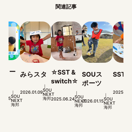
関連記事
☆SST &
みらスタ
SOUス
SST
お
switch☆
ポーツ
ン
SOU
SOU
2026.01.09
2025.10.03
NEXT
NEXT
U
SOU
海邦
海邦
SOU
2025.06.24
T
2026.01.15
202
NEXT
NEXT
海邦
海邦