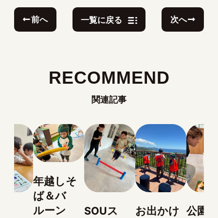
前へ
次へ
一覧に戻る
RECOMMEND
関連記事
年越しそ
ば＆バ
ルーン
SOUス
お出かけ
公園遊び
図