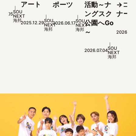
アート
ポーツ
活動～ナ
→コー
行
ングスク
ナー遊び
(^^)
T
SOU
SOU
公園へGo
025.12.29
2026.06.17
NEXT
NEXT
海邦
海邦
SOU
～
2026.01.28
2026.
NEXT
海邦
SOU
2026.07.04
NEXT
海邦