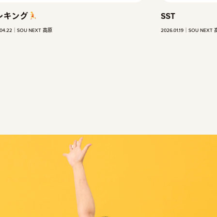
SST
SST「怒り
2026.01.19
SOU NEXT 高原
2025.11.13
SOU N