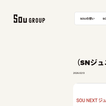
SOUの想い
S
（SNジ
2026.02.13