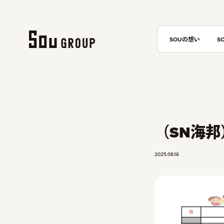
SOUの想い
S
（SN海
2025.08.16