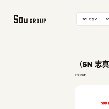
SOUの想い
S
（SN 志
2025.10.15