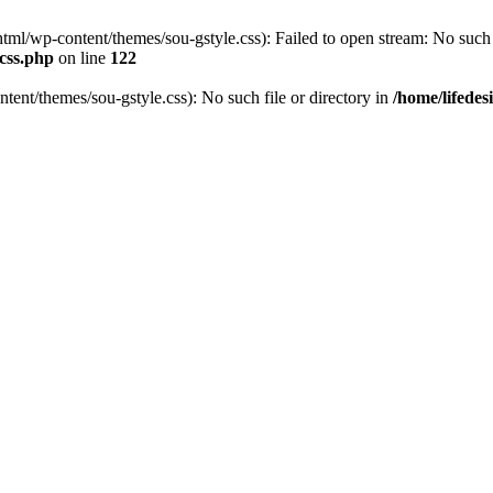
tml/wp-content/themes/sou-gstyle.css): Failed to open stream: No such f
scss.php
on line
122
tent/themes/sou-gstyle.css): No such file or directory in
/home/lifede