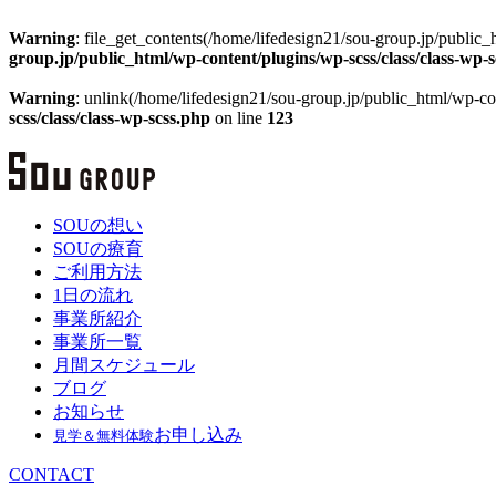
Warning
: file_get_contents(/home/lifedesign21/sou-group.jp/public_h
group.jp/public_html/wp-content/plugins/wp-scss/class/class-wp-
Warning
: unlink(/home/lifedesign21/sou-group.jp/public_html/wp-con
scss/class/class-wp-scss.php
on line
123
SOUの想い
SOUの療育
ご利用方法
1日の流れ
事業所紹介
事業所一覧
月間スケジュール
ブログ
お知らせ
お申し込み
見学＆無料体験
CONTACT