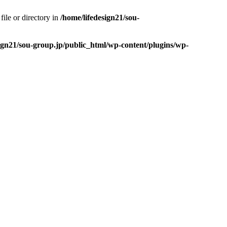
ile or directory in
/home/lifedesign21/sou-
sign21/sou-group.jp/public_html/wp-content/plugins/wp-