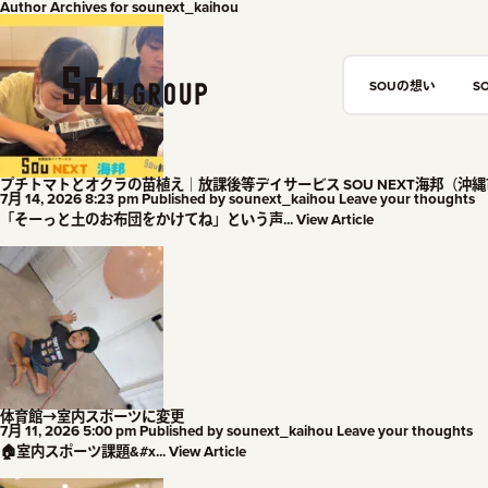
Author Archives for sounext_kaihou
SOUの想い
S
プチトマトとオクラの苗植え｜放課後等デイサービス SOU NEXT海邦（沖
7月 14, 2026 8:23 pm
Published by
sounext_kaihou
Leave your thoughts
「そーっと土のお布団をかけてね」という声...
View Article
体育館→室内スポーツに変更
7月 11, 2026 5:00 pm
Published by
sounext_kaihou
Leave your thoughts
🏠室内スポーツ課題&#x...
View Article