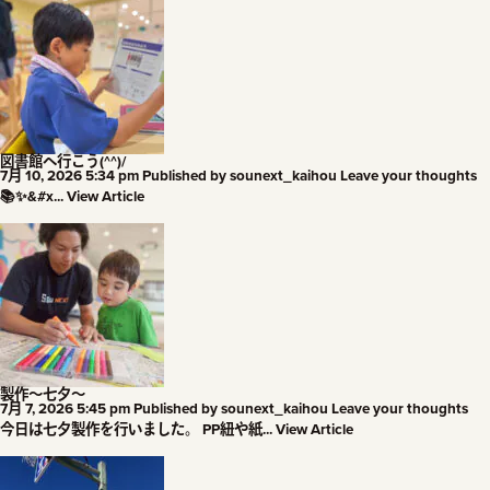
図書館へ行こう(^^)/
7月 10, 2026 5:34 pm
Published by
sounext_kaihou
Leave your thoughts
📚✨&#x...
View Article
製作～七夕～
7月 7, 2026 5:45 pm
Published by
sounext_kaihou
Leave your thoughts
今日は七夕製作を行いました。 PP紐や紙...
View Article